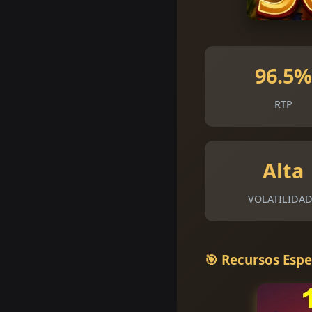
96.5%
RTP
Alta
VOLATILIDA
🎯 Recursos Espe