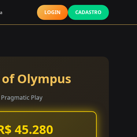
LOGIN
CADASTRO
ma
 of Olympus
 Pragmatic Play
R$ 45.280