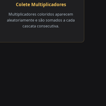
Colete Multiplicadores
Multiplicadores coloridos aparecem
aleatoriamente e são somados a cada
cascata consecutiva.