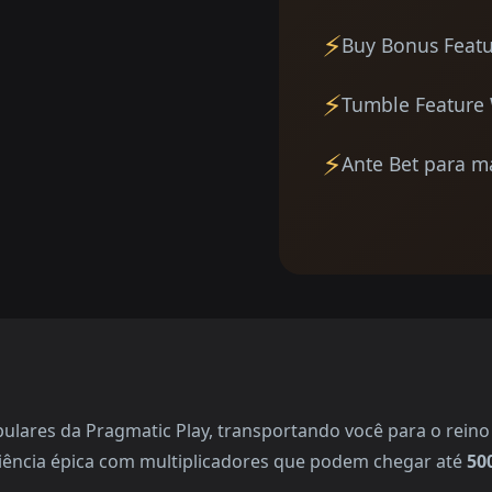
Buy Bonus Feat
Tumble Feature
Ante Bet para m
pulares da Pragmatic Play, transportando você para o rei
riência épica com multiplicadores que podem chegar até
50