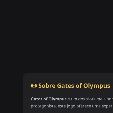
📜 Sobre Gates of Olympus
Gates of Olympus
é um dos slots mais po
protagonista, este jogo oferece uma expe