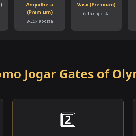
)
Ampulheta
Vaso (Premium)
(Premium)
6-15x aposta
8-25x aposta
omo Jogar Gates of Ol
2️⃣