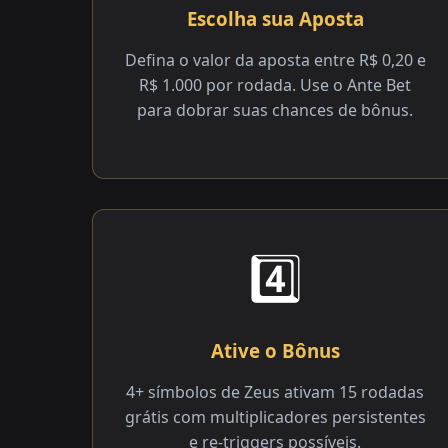
Escolha sua Aposta
Defina o valor da aposta entre R$ 0,20 e
R$ 1.000 por rodada. Use o Ante Bet
para dobrar suas chances de bônus.
4️⃣
Ative o Bônus
4+ símbolos de Zeus ativam 15 rodadas
grátis com multiplicadores persistentes
e re-triggers possíveis.