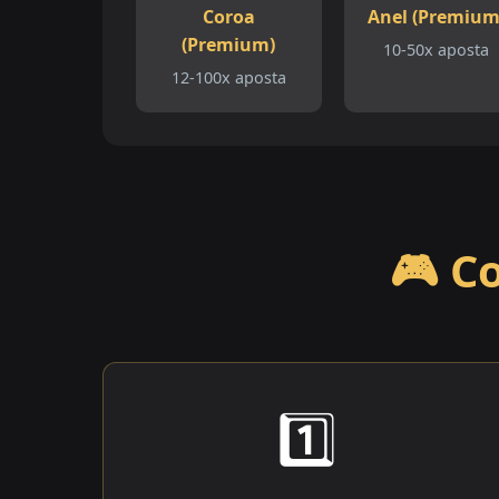
Coroa
Anel (Premium
(Premium)
10-50x aposta
12-100x aposta
🎮 C
1️⃣