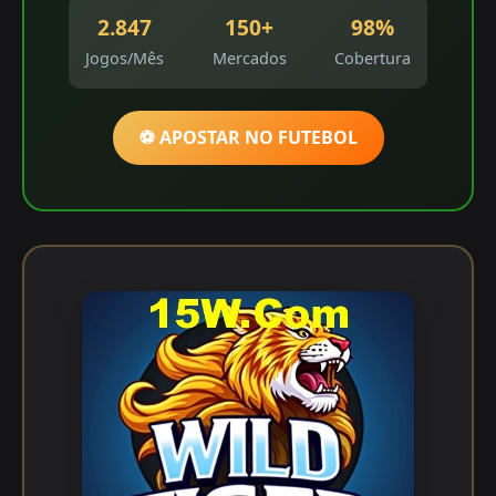
2.847
150+
98%
Jogos/Mês
Mercados
Cobertura
⚽ APOSTAR NO FUTEBOL