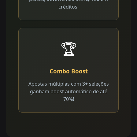
créditos.
🏆
Combo Boost
Apostas múltiplas com 3+ seleções
ganham boost automático de até
70%!