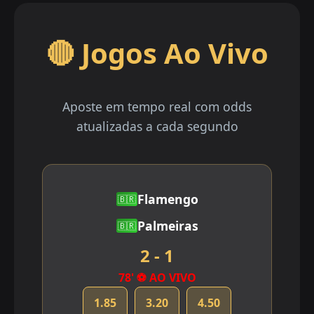
🔴 Jogos Ao Vivo
Aposte em tempo real com odds
atualizadas a cada segundo
Flamengo
🇧🇷
Palmeiras
🇧🇷
2 - 1
78' ⚽ AO VIVO
1.85
3.20
4.50