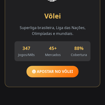
Vôlei
Superliga brasileira, Liga das Nações,
Olimpíadas e mundiais.
347
45+
88%
Jogos/Mês
Mercados
Cobertura
🏐 APOSTAR NO VÔLEI