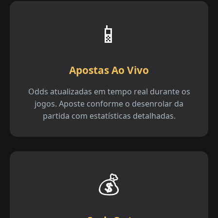
📱
Apostas Ao Vivo
Odds atualizadas em tempo real durante os
jogos. Aposte conforme o desenrolar da
partida com estatísticas detalhadas.
💰