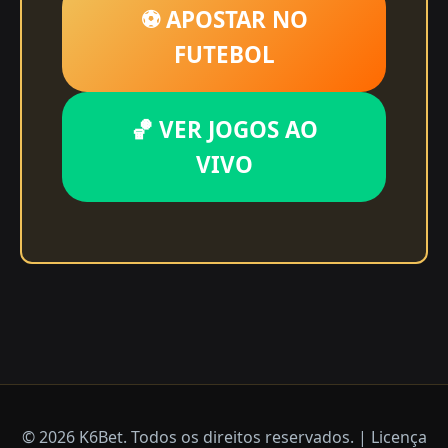
⚽ APOSTAR NO
FUTEBOL
🏀 VER JOGOS AO
VIVO
© 2026 K6Bet. Todos os direitos reservados. | Licença