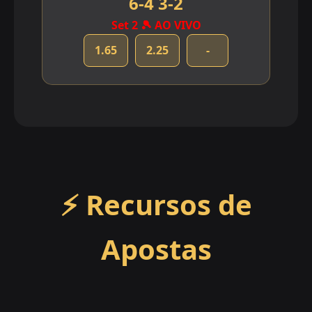
6-4 3-2
Set 2 🎾 AO VIVO
1.65
2.25
-
⚡ Recursos de
Apostas