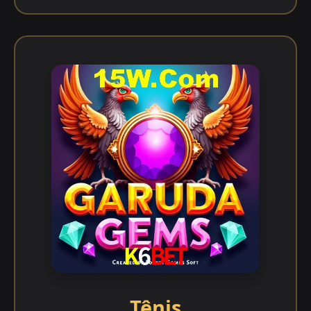
Tênis