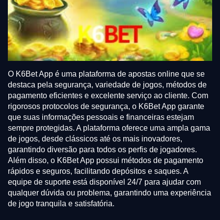
O K6Bet App é uma plataforma de apostas online que se
destaca pela segurança, variedade de jogos, métodos de
pagamento eficientes e excelente serviço ao cliente. Com
rigorosos protocolos de segurança, o K6Bet App garante
que suas informações pessoais e financeiras estejam
sempre protegidas. A plataforma oferece uma ampla gama
de jogos, desde clássicos até os mais inovadores,
garantindo diversão para todos os perfis de jogadores.
Além disso, o K6Bet App possui métodos de pagamento
rápidos e seguros, facilitando depósitos e saques. A
equipe de suporte está disponível 24/7 para ajudar com
qualquer dúvida ou problema, garantindo uma experiência
de jogo tranquila e satisfatória.