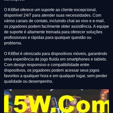
O K6Bet oferece um suporte ao cliente excepcional,
disponível 24/7 para atender suas necessidades. Com
vários canais de contato, incluindo chat ao vivo e e-mail,
os jogadores podem facilmente obter assistência. A equipe
de suporte é altamente treinada para oferecer soluções
profissionais e rápidas para qualquer questão ou
problema.
O K6Bet é otimizado para dispositivos móveis, garantindo
uma experiência de jogo fluida em smartphones e tablets.
Com design responsivo e compatibilidade entre
dispositivos, os jogadores podem acessar seus jogos
favoritos a qualquer hora e em qualquer lugar, sem perder
qualidade ou desempenho.