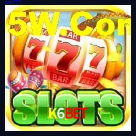
voz777