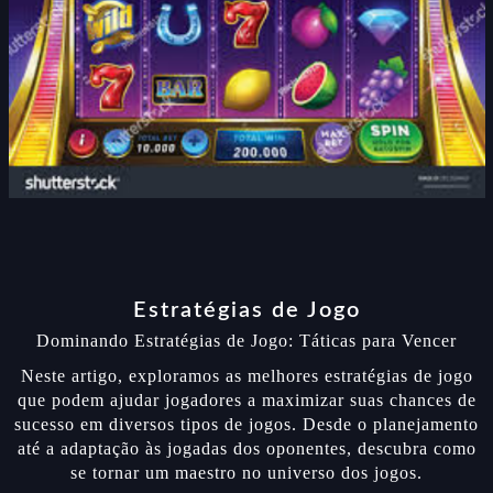
Estratégias de Jogo
Dominando Estratégias de Jogo: Táticas para Vencer
Neste artigo, exploramos as melhores estratégias de jogo
que podem ajudar jogadores a maximizar suas chances de
sucesso em diversos tipos de jogos. Desde o planejamento
até a adaptação às jogadas dos oponentes, descubra como
se tornar um maestro no universo dos jogos.