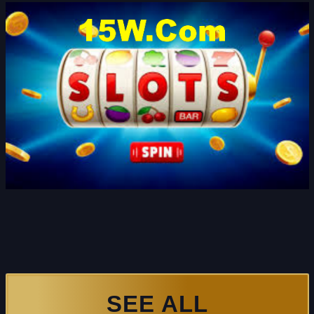
SEE ALL