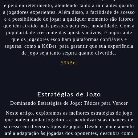
e pelo entretenimento, atendendo tanto a iniciantes quanto
a jogadores experientes. Além disso, a facilidade de acesso
e a possibilidade de jogar a qualquer momento são fatores
que têm atraído mais pessoas para essa modalidade. Com a
popularidade crescente das apostas móveis, é importante
que os jogadores escolham plataformas confiáveis e
seguras, como a K6Bet, para garantir que sua experiência
de jogo seja tanto segura quanto divertida.
595Bet
Estratégias de Jogo
Dominando Estratégias de Jogo: Táticas para Vencer
Neste artigo, exploramos as melhores estratégias de jogo
que podem ajudar jogadores a maximizar suas chances de
sucesso em diversos tipos de jogos. Desde o planejamento
até a adaptação às jogadas dos oponentes, descubra como