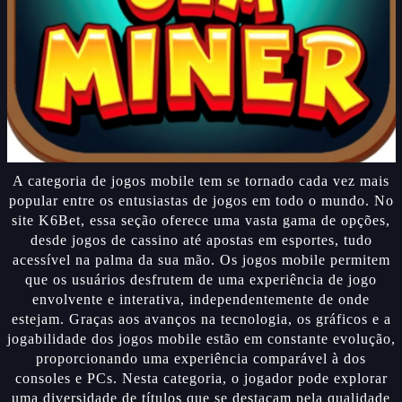
A categoria de jogos mobile tem se tornado cada vez mais
popular entre os entusiastas de jogos em todo o mundo. No
site K6Bet, essa seção oferece uma vasta gama de opções,
desde jogos de cassino até apostas em esportes, tudo
acessível na palma da sua mão. Os jogos mobile permitem
que os usuários desfrutem de uma experiência de jogo
envolvente e interativa, independentemente de onde
estejam. Graças aos avanços na tecnologia, os gráficos e a
jogabilidade dos jogos mobile estão em constante evolução,
proporcionando uma experiência comparável à dos
consoles e PCs. Nesta categoria, o jogador pode explorar
uma diversidade de títulos que se destacam pela qualidade